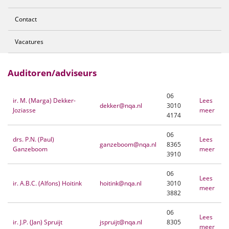
Contact
Vacatures
Auditoren/adviseurs
06
ir. M. (Marga) Dekker-
Lees
dekker@nqa.nl
3010
Joziasse
meer
4174
06
drs. P.N. (Paul)
Lees
ganzeboom@nqa.nl
8365
Ganzeboom
meer
3910
06
Lees
ir. A.B.C. (Alfons) Hoitink
hoitink@nqa.nl
3010
meer
3882
06
Lees
ir. J.P. (Jan) Spruijt
jspruijt@nqa.nl
8305
meer