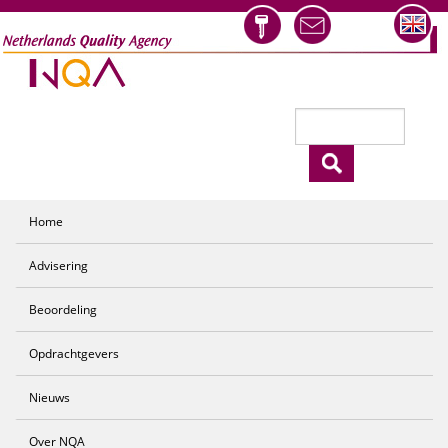
Overslaan en naar de inhoud gaan
Zoeken
Zoekveld
Home
Advisering
Beoordeling
Opdrachtgevers
Nieuws
Over NQA