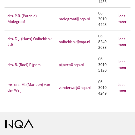
1453
06
drs. P.R. (Patricia)
Lees
molegraaf@nqa.nl
3010
Molegraaf
meer
4423
06
drs. D.J. (Hans) Oolbekkink
Lees
oolbekkink@nqa.nl
8249
LLB
meer
2683
06
Lees
drs. R. (Roel) Pijpers
pijpers@nqa.nl
3010
meer
5130
06
mr. drs. M. (Marleen) van
Lees
vanderweij@nqa.nl
3010
der Weij
meer
4249