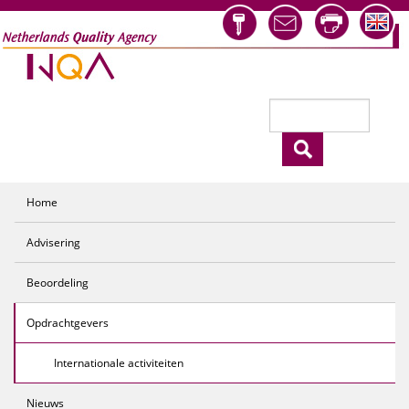
Overslaan en naar de inhoud gaan
Zoeken
Zoekveld
Home
Advisering
Beoordeling
Opdrachtgevers
Internationale activiteiten
Nieuws