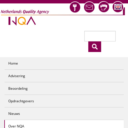
Overslaan en naar de inhoud gaan
Zoeken
Zoekveld
Home
Advisering
Beoordeling
Opdrachtgevers
Nieuws
Over NQA