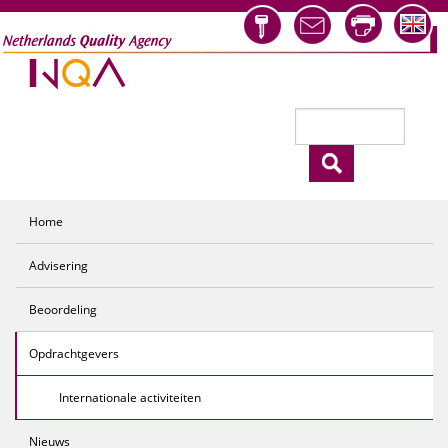
Overslaan en naar de inhoud gaan
Zoeken
Zoekveld
Home
Advisering
Beoordeling
Opdrachtgevers
Internationale activiteiten
Nieuws