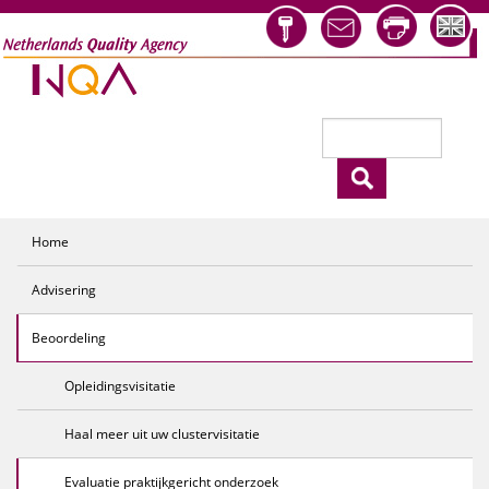
Overslaan en naar de inhoud gaan
Zoeken
Zoekveld
Home
Advisering
Beoordeling
Opleidingsvisitatie
Haal meer uit uw clustervisitatie
Evaluatie praktijkgericht onderzoek