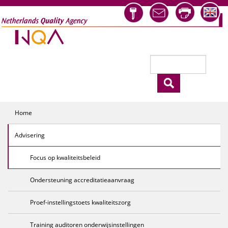
Overslaan en naar de inhoud gaan
Zoeken
Zoekveld
Home
Advisering
Focus op kwaliteitsbeleid
Ondersteuning accreditatieaanvraag
Proef-instellingstoets kwaliteitszorg
Training auditoren onderwijsinstellingen