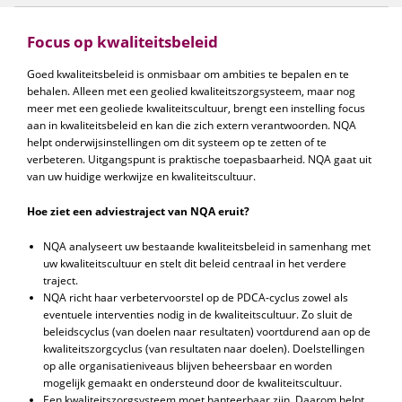
Focus op kwaliteitsbeleid
Goed kwaliteitsbeleid is onmisbaar om ambities te bepalen en te
behalen. Alleen met een geolied kwaliteitszorgsysteem, maar nog
meer met een geoliede kwaliteitscultuur, brengt een instelling focus
aan in kwaliteitsbeleid en kan die zich extern verantwoorden. NQA
helpt onderwijsinstellingen om dit systeem op te zetten of te
verbeteren. Uitgangspunt is praktische toepasbaarheid. NQA gaat uit
van uw huidige werkwijze en kwaliteitscultuur.
Hoe ziet een adviestraject van NQA eruit?
NQA analyseert uw bestaande kwaliteitsbeleid in samenhang met
uw kwaliteitscultuur en stelt dit beleid centraal in het verdere
traject.
NQA richt haar verbetervoorstel op de PDCA-cyclus zowel als
eventuele interventies nodig in de kwaliteitscultuur. Zo sluit de
beleidscyclus (van doelen naar resultaten) voortdurend aan op de
kwaliteitszorgcyclus (van resultaten naar doelen). Doelstellingen
op alle organisatieniveaus blijven beheersbaar en worden
mogelijk gemaakt en ondersteund door de kwaliteitscultuur.
Een kwaliteitszorgsysteem moet hanteerbaar zijn. Daarom helpt