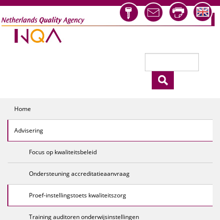
Overslaan en naar de inhoud gaan
Zoeken
Zoekveld
Home
Advisering
Focus op kwaliteitsbeleid
Ondersteuning accreditatieaanvraag
Proef-instellingstoets kwaliteitszorg
Training auditoren onderwijsinstellingen