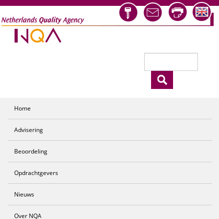
Overslaan en naar de inhoud gaan
Zoeken
Zoekveld
Home
Advisering
Beoordeling
Opdrachtgevers
Nieuws
Over NQA