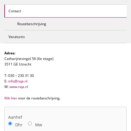
Contact
Routebeschrijving
Vacatures
Adres:
Catharijnesingel 56 (6e etage)
3511 GE Utrecht
T: 030 – 230 31 30
E:
info@nqa.nl
W:
www.nqa.nl
Klik hier
voor de routebeschrijving.
Aanhef
Dhr
Mw