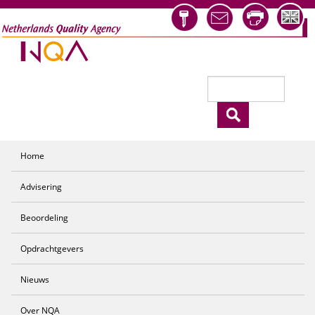
Overslaan en naar de inhoud gaan
Zoeken
Zoekveld
Home
Advisering
Beoordeling
Opdrachtgevers
Nieuws
Over NQA