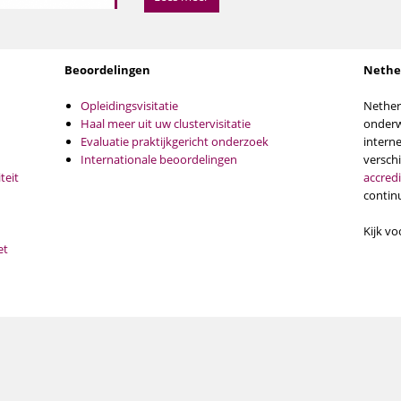
Lees meer
Lees meer
Beoordelingen
Nethe
Opleidingsvisitatie
Nether
Haal meer uit uw clustervisitatie
onderwi
Evaluatie praktijkgericht onderzoek
interne
Internationale beoordelingen
versch
teit
accredi
contin
Kijk vo
et