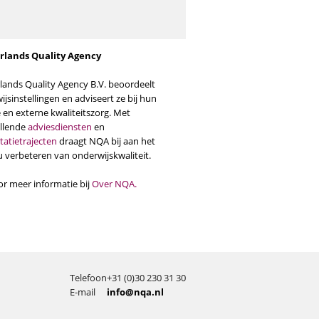
rlands Quality Agency
lands Quality Agency B.V. beoordeelt
jsinstellingen en adviseert ze bij hun
 en externe kwaliteitszorg. Met
illende
adviesdiensten
en
tatietrajecten
draagt NQA bij aan het
u verbeteren van onderwijskwaliteit.
or meer informatie bij
Over NQA
.
Telefoon
+31 (0)30 230 31 30
E-mail
info@nqa.nl