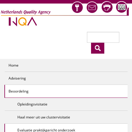
Overslaan en naar de inhoud gaan
Zoeken
Zoekveld
Home
Advisering
Beoordeling
Opleidingsvisitatie
Haal meer uit uw clustervisitatie
Evaluatie praktijkgericht onderzoek