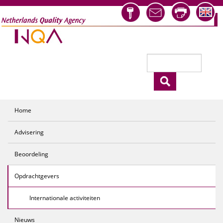
Overslaan en naar de inhoud gaan
Zoeken
Zoekveld
Home
Advisering
Beoordeling
Opdrachtgevers
Internationale activiteiten
Nieuws