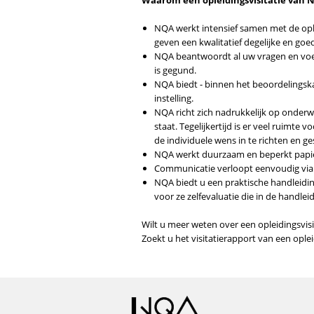
Waarom een opleidingsvisitatie van 
NQA werkt intensief samen met de oplei
geven een kwalitatief degelijke en goe
NQA beantwoordt al uw vragen en voert
is gegund.
NQA biedt - binnen het beoordelingska
instelling.
NQA richt zich nadrukkelijk op onderw
staat. Tegelijkertijd is er veel ruim
de individuele wens in te richten en ge
NQA werkt duurzaam en beperkt papier
Communicatie verloopt eenvoudig via d
NQA biedt u een praktische handleidin
voor ze zelfevaluatie die in de handl
Wilt u meer weten over een opleidingsvi
Zoekt u het visitatierapport van een opl