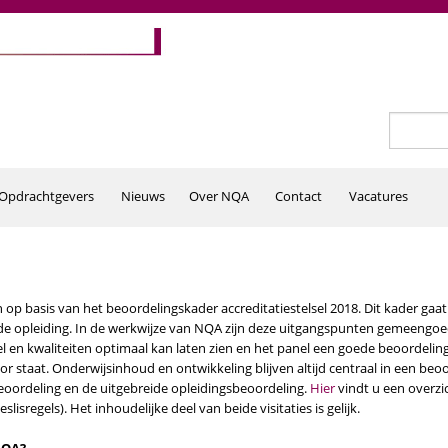
Zoeken
Zoekv
Opdrachtgevers
Nieuws
Over NQA
Contact
Vacatures
op basis van het beoordelingskader accreditatiestelsel 2018. Dit kader gaa
j de opleiding. In de werkwijze van NQA zijn deze uitgangspunten gemeengo
iel en kwaliteiten optimaal kan laten zien en het panel een goede beoordeli
 staat. Onderwijsinhoud en ontwikkeling blijven altijd centraal in een beoo
eoordeling en de uitgebreide opleidingsbeoordeling.
Hier
vindt u een overzi
isregels). Het inhoudelijke deel van beide visitaties is gelijk.