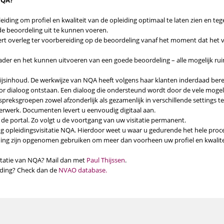
NQA?
ding om profiel en kwaliteit van de opleiding optimaal te laten zien en tegel
de beoordeling uit te kunnen voeren.
 overleg ter voorbereiding op de beoordeling vanaf het moment dat het vi
der en het kunnen uitvoeren van een goede beoordeling – alle mogelijk ru
ijsinhoud. De werkwijze van NQA heeft volgens haar klanten inderdaad berei
te voor dialoog ontstaan. Een dialoog die ondersteund wordt door de vele m
spreksgroepen zowel afzonderlijk als gezamenlijk in verschillende settings t
werk. Documenten levert u eenvoudig digitaal aan.
e portal. Zo volgt u de voortgang van uw visitatie permanent.
g opleidingsvisitatie NQA. Hierdoor weet u waar u gedurende het hele proce
eiding zijn opgenomen gebruiken om meer dan voorheen uw profiel en kwalite
sitatie van NQA? Mail dan met
Paul Thijssen
.
eiding? Check dan de
NVAO database.