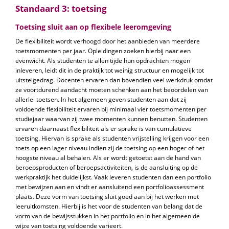
Standaard 3: toetsing
Toetsing sluit aan op flexibele leeromgeving
De flexibiliteit wordt verhoogd door het aanbieden van meerdere
toetsmomenten per jaar. Opleidingen zoeken hierbij naar een
evenwicht. Als studenten te allen tijde hun opdrachten mogen
inleveren, leidt dit in de praktijk tot weinig structuur en mogelijk tot
uitstelgedrag. Docenten ervaren dan bovendien veel werkdruk omdat
ze voortdurend aandacht moeten schenken aan het beoordelen van
allerlei toetsen. In het algemeen geven studenten aan dat zij
voldoende flexibiliteit ervaren bij minimaal vier toetsmomenten per
studiejaar waarvan zij twee momenten kunnen benutten. Studenten
ervaren daarnaast flexibiliteit als er sprake is van cumulatieve
toetsing. Hiervan is sprake als studenten vrijstelling krijgen voor een
toets op een lager niveau indien zij de toetsing op een hoger of het
hoogste niveau al behalen. Als er wordt getoetst aan de hand van
beroepsproducten of beroepsactiviteiten, is de aansluiting op de
werkpraktijk het duidelijkst. Vaak leveren studenten dan een portfolio
met bewijzen aan en vindt er aansluitend een portfolioassessment
plaats. Deze vorm van toetsing sluit goed aan bij het werken met
leeruitkomsten. Hierbij is het voor de studenten van belang dat de
vorm van de bewijsstukken in het portfolio en in het algemeen de
wijze van toetsing voldoende varieert.