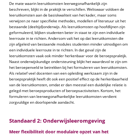
De mate waarin leeruitkomsten leerwegonafhankelijk zijn
beschreven, blijkt in de praktijk te verschillen. Weliswaar voldoen de
leeruitkomsten aan de basiskwaliteit van het kader, maar soms
verwijzen ze naar specifieke methodes, modellen of literatuur uit het
bestaande (deeltijd)onderwijs. Als leeruitkomsten op hoofdlijnen zijn
geformuleerd, blijken studenten beter in staat te zijn een individuele
leerroute in te richten. Andersom valt het op dat leeruitkomsten die
zijn afgeleid van bestaande modules studenten minder uitnodigen om
een individuele leerroute in te richten. In dat geval zijn de
leeruitkomsten vaak ook minder herkenbaar voor de beroepspraktijk.
Naast onderwijskundige ondersteuning blijkt het waardevol te zijn om
het beroepenveld te betrekken bij het formuleren van leeruitkomsten.
Als relatief veel docenten van een opleiding werkzaam zijn in de
beroepspraktijk heeft dit ook een positief effect op de herkenbaarheid
van de leeruitkomsten, omdat er dan meestal een duidelijke relatie is
gelegd met beroepsproducten of beroepsactiviteiten. Kortom, het
formuleren van leerwegonafhankelijke leeruitkomsten verdient
zorgvuldige en doorlopende aandacht.
Standaard 2: Onderwijsleeromgeving
Meer flexibiliteit door modulaire opzet van het