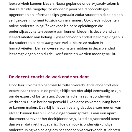
leeractiviteit kunnen kiezen. Naast geplande onderwijsactiviteiten is
dan zelfstudie mogelijk: zo worden bijvoorbeeld hoorcolleges
opgenomen en informatieclips gemaakt zodat studenten deze op een
zelf gekozen moment tot zich kunnen nemen. Ook bieden docenten
online ondersteuning. Zeker voor kleinere opleidingen die
onderwijsactiviteiten beperkt aan kunnen bieden, is deze blend van
leeractiviteiten van belang. Typerend voor blended leeromgevingen is
dat studenten telkens aangeven welke keuze ze maken in
leeractiviteiten. De leerovereenkomsten hebben in deze blended
leeromgevingen een duidelijker functie en worden meer gebruikt.
De docent coacht de werkende student
Door leeruitkomsten centraal te zetten verschuift de docentrol van
expert naar coach. In de praktijk blijkt het niet altijd eenvoudig te zijn
om de expertrol los te laten. Docenten die naast het onderwijs
werkzaam zijn in het beroepenveld lijken deze rolverschuiving beter
te kunnen maken. Daarbij is het van belang dat docenten met en van
elkaar kunnen leren. Bij opleidingen waar sprake is van een apart
docententeam voor het deeltijdonderwijs, lukt dit bijvoorbeeld beter
dan waar dat niet het geval is. Hoe dan ook is onderwijskundige
ondersteuning van belang om het coachen van werkende studenten