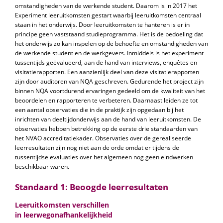
omstandigheden van de werkende student. Daarom is in 2017 het
Experiment leeruitkomsten gestart waarbij leeruitkomsten centraal
staan in het onderwijs. Door leeruitkomsten te hanteren is er in
principe geen vaststaand studieprogramma. Het is de bedoeling dat
het onderwijs zo kan inspelen op de behoefte en omstandigheden van
de werkende student en de werkgevers. Inmiddels is het experiment
tussentijds geëvalueerd, aan de hand van interviews, enquêtes en
visitatierapporten. Een aanzienlijk deel van deze visitatierapporten
zijn door auditoren van NQA geschreven. Gedurende het project zijn
binnen NQA voortdurend ervaringen gedeeld om de kwaliteit van het
beoordelen en rapporteren te verbeteren. Daarnaast leiden ze tot
een aantal observaties die in de praktijk zijn opgedaan bij het
inrichten van deeltijdonderwijs aan de hand van leeruitkomsten. De
observaties hebben betrekking op de eerste drie standaarden van
het NVAO accreditatiekader. Observaties over de gerealiseerde
leerresultaten zijn nog niet aan de orde omdat er tijdens de
tussentijdse evaluaties over het algemeen nog geen eindwerken
beschikbaar waren.
Standaard 1: Beoogde leerresultaten
Leeruitkomsten verschillen
in leerwegonafhankelijkheid