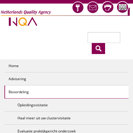
Overslaan en naar de inhoud gaan
Zoeken
Zoekveld
Home
Advisering
Beoordeling
Opleidingsvisitatie
Haal meer uit uw clustervisitatie
Evaluatie praktijkgericht onderzoek