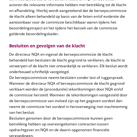
actoren die relevante informatie hebben met betrekking tot de klacht
en afhandeling. Hierbij wordt aangetekend dat de beroepscommissie
de klacht alleen behandeld op basis van de feiten en/of evidentie die
aantoonbaar voor de commissie beschikbaar waren tijdens het
beoordelingstraject en het tijdens het bezoek van de commissie
geldende beoordelingskader.
Besluiten en gevolgen van de klacht
De directeur NQA en ingeval de beroepscommissie de klacht
behandeld kan besluiten de klacht gegrond te verklaren, de klacht te
verwerpen of de klacht niet ontvankelijk te verklaren. Elk besluit wordt
onderbouwd schriftelijk vastgelegd.
De beroepscommissie neemt besluiten zonder last of ruggespraak.
Wanneer de directeur NQA of beroepscommissie de klacht gegrond
verklaart worden de (procedurele) tekortkomingen door NQA en/of
de commissie hersteld. Wanneer de tekortkomingen vastgesteld door
de beroepscommissie van invloed zijn op het gegeven oordeel dan
neemt de commissie het oordeel in heroverweging met inachtneming
van het besluit.
Besluiten genomen door de beroepscommissie kunnen geen
betrekking hebben op overeengekomen contracten tussen
opdrachtgever en NQA en de daarin opgenomen financiёle
vergoedingen.