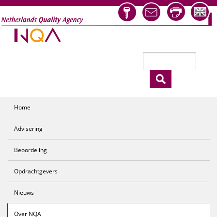
Overslaan en naar de inhoud gaan
Zoeken
Zoekveld
Home
Advisering
Beoordeling
Opdrachtgevers
Nieuws
Over NQA