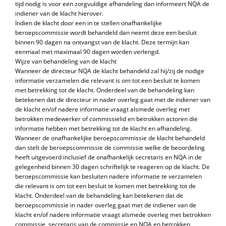
tijd nodig is voor een zorgvuldige afhandeling dan informeert NQA de
indiener van de klacht hierover.
Indien de klacht door een in te stellen onafhankelijke
beroepscommissie wordt behandeld dan neemt deze een besluit
binnen 90 dagen na ontvangst van de klacht. Deze termijn kan
eenmaal met maximaal 90 dagen worden verlengd.
Wijze van behandeling van de klacht
Wanneer de directeur NQA de klacht behandeld zal hij/zij de nodige
informatie verzamelen die relevant is om tot een besluit te komen
met betrekking tot de klacht. Onderdeel van de behandeling kan
betekenen dat de directeur in nader overleg gaat met de indiener van
de klacht en/of nadere informatie vraagt alsmede overleg met
betrokken medewerker of commissielid en betrokken actoren die
informatie hebben met betrekking tot de klacht en afhandeling.
Wanneer de onafhankelijke beroepscommissie de klacht behandeld
dan stelt de beroepscommissie de commissie welke de beoordeling
heeft uitgevoerd inclusief de onafhankelijk secretaris en NQA in de
gelegenheid binnen 30 dagen schriftelijk te reageren op de klacht. De
beroepscommissie kan besluiten nadere informatie te verzamelen
die relevant is om tot een besluit te komen met betrekking tot de
klacht. Onderdeel van de behandeling kan betekenen dat de
beroepscommissie in nader overleg gaat met de indiener van de
klacht en/of nadere informatie vraagt alsmede overleg met betrokken
commissie, secretaris van de commissie en NQA en betrokken