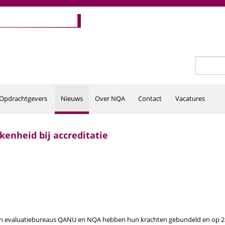
Zoeken
Zoekv
Opdrachtgevers
Nieuws
Over NQA
Contact
Vacatures
enheid bij accreditatie
 en evaluatiebureaus QANU en NQA hebben hun krachten gebundeld en op 2