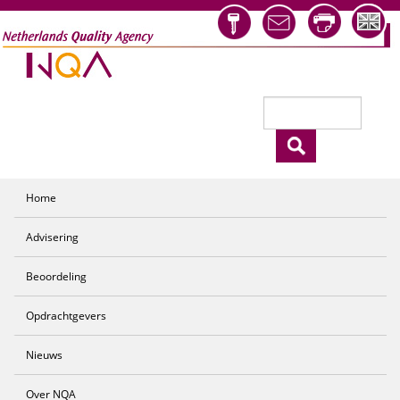
Overslaan en naar de inhoud gaan
Zoeken
Zoekveld
Home
Advisering
Beoordeling
Opdrachtgevers
Nieuws
Over NQA