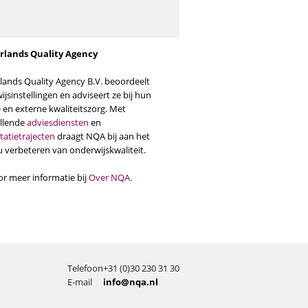
rlands Quality Agency
lands Quality Agency B.V. beoordeelt
jsinstellingen en adviseert ze bij hun
 en externe kwaliteitszorg. Met
illende
adviesdiensten
en
tatietrajecten
draagt NQA bij aan het
u verbeteren van onderwijskwaliteit.
or meer informatie bij
Over NQA
.
Telefoon
+31 (0)30 230 31 30
E-mail
info@nqa.nl