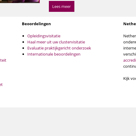
Lees meer
Lees meer
Beoordelingen
Nethe
Opleidingsvisitatie
Nether
Haal meer uit uw clustervisitatie
onderwi
Evaluatie praktijkgericht onderzoek
interne
Internationale beoordelingen
versch
teit
accredi
contin
Kijk vo
et