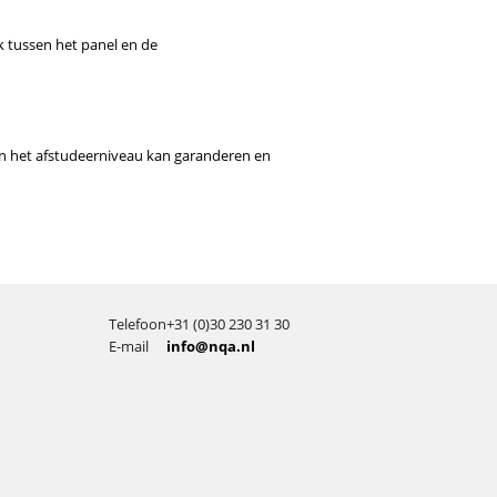
k tussen het panel en de
n het afstudeerniveau kan garanderen en
Telefoon
+31 (0)30 230 31 30
E-mail
info@nqa.nl