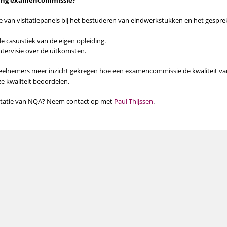
ning examencommissie?
e van visitatiepanels bij het bestuderen van eindwerkstukken en het gespre
e casuïstiek van de eigen opleiding.
tervisie over de uitkomsten.
elnemers meer inzicht gekregen hoe een examencommissie de kwaliteit va
e kwaliteit beoordelen.
sitatie van NQA? Neem contact op met
Paul Thijssen
.