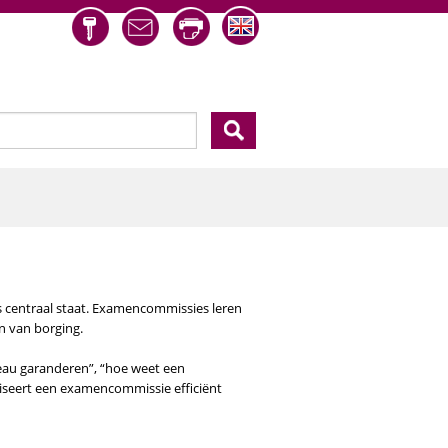
eld
 centraal staat. Examencommissies leren
n van borging.
eau garanderen”, “hoe weet een
niseert een examencommissie efficiënt