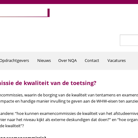
Zoeken
Zoekv
Opdrachtgevers
Nieuws
Over NQA
Contact
Vacatures
sie de kwaliteit van de toetsing?
ommissies, waarin de borging van de kwaliteit van tentamens en examens
compacte en handige manier invulling te geven aan de WHW-eisen ten aanzie
 andere: “hoe kunnen examencommissies de kwaliteit van het afstudeerniv
er naar het niveau kijkt als externe deskundigen dat doen?” en “hoe orga
e kwaliteit”?